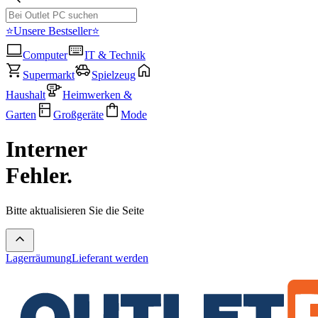
⭐Unsere Bestseller⭐
Computer
IT & Technik
Supermarkt
Spielzeug
Haushalt
Heimwerken &
Garten
Großgeräte
Mode
Interner
Fehler.
Bitte aktualisieren Sie die Seite
Lagerräumung
Lieferant werden