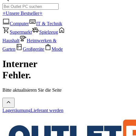
⭐Unsere Bestseller⭐
Computer
IT & Technik
Supermarkt
Spielzeug
Haushalt
Heimwerken &
Garten
Großgeräte
Mode
Interner
Fehler.
Bitte aktualisieren Sie die Seite
Lagerräumung
Lieferant werden