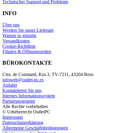
Technischer Support und Probleme
INFO
Über uns
Werden Sie unser Lieferant
Warum so günstig
Versandkosten
Cookie-Richtlinie
Filialen & Öffnungszeiten
BÜROKONTAKTE
Ctra. de Constantí, Km.3, TV-7211, 43204 Reus
infoweb@outlet-pc.es
Anfahrt
Kontaktieren Sie uns
Internes Informationssystem
Partnerprogramm
Alle Rechte vorbehalten
© Urheberrecht OutletPC
Impressum
Datenschutzerklärung
Allgemeine Geschäftsbedingungen