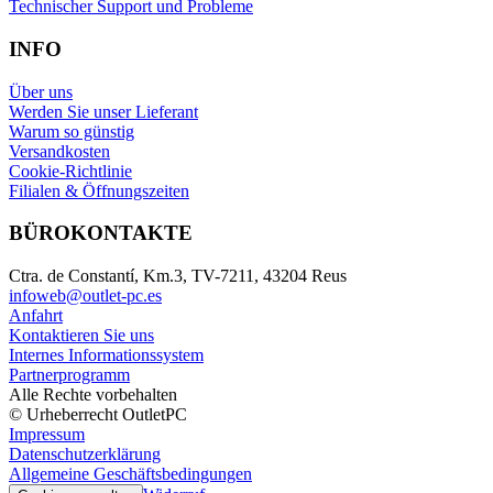
Technischer Support und Probleme
INFO
Über uns
Werden Sie unser Lieferant
Warum so günstig
Versandkosten
Cookie-Richtlinie
Filialen & Öffnungszeiten
BÜROKONTAKTE
Ctra. de Constantí, Km.3, TV-7211, 43204 Reus
infoweb@outlet-pc.es
Anfahrt
Kontaktieren Sie uns
Internes Informationssystem
Partnerprogramm
Alle Rechte vorbehalten
© Urheberrecht OutletPC
Impressum
Datenschutzerklärung
Allgemeine Geschäftsbedingungen