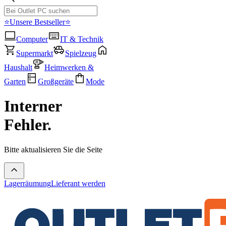
⭐Unsere Bestseller⭐
Computer
IT & Technik
Supermarkt
Spielzeug
Haushalt
Heimwerken &
Garten
Großgeräte
Mode
Interner
Fehler.
Bitte aktualisieren Sie die Seite
Lagerräumung
Lieferant werden