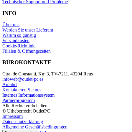
Technischer Support und Probleme
INFO
Über uns
Werden Sie unser Lieferant
Warum so günstig
Versandkosten
Cookie-Richtlinie
Filialen & Öffnungszeiten
BÜROKONTAKTE
Ctra. de Constantí, Km.3, TV-7211, 43204 Reus
infoweb@outlet-pc.es
Anfahrt
Kontaktieren Sie uns
Internes Informationssystem
Partnerprogramm
Alle Rechte vorbehalten
© Urheberrecht OutletPC
Impressum
Datenschutzerklärung
Allgemeine Geschäftsbedingungen