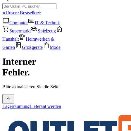
⭐Unsere Bestseller⭐
Computer
IT & Technik
Supermarkt
Spielzeug
Haushalt
Heimwerken &
Garten
Großgeräte
Mode
Interner
Fehler.
Bitte aktualisieren Sie die Seite
Lagerräumung
Lieferant werden