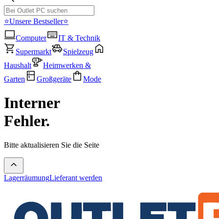
⭐Unsere Bestseller⭐
Computer
IT & Technik
Supermarkt
Spielzeug
Haushalt
Heimwerken &
Garten
Großgeräte
Mode
Interner
Fehler.
Bitte aktualisieren Sie die Seite
Lagerräumung
Lieferant werden