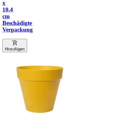
x
10,4
cm
Beschädigte
Verpackung
Hinzufügen