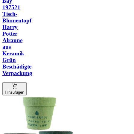
Bay
197521
Tisch-
Blumentopf
Harry
Potter
Alraune
aus
Keramik
Grün
Beschädigte
Verpackung
Hinzufügen