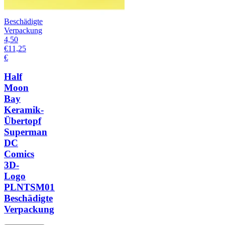
Beschädigte
Verpackung
4,50
€
11,25
€
Half
Moon
Bay
Keramik-
Übertopf
Superman
DC
Comics
3D-
Logo
PLNTSM01
Beschädigte
Verpackung