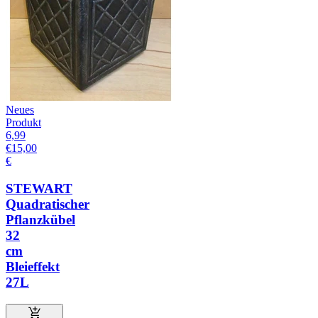
Neues
Produkt
6,99
€
15,00
€
STEWART
Quadratischer
Pflanzkübel
32
cm
Bleieffekt
27L