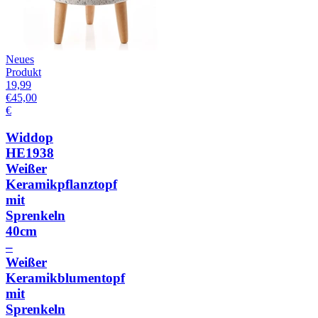
Neues
Produkt
19,99
€
45,00
€
Widdop
HE1938
Weißer
Keramikpflanztopf
mit
Sprenkeln
40cm
–
Weißer
Keramikblumentopf
mit
Sprenkeln