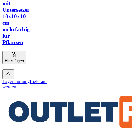
mit
Untersetzer
10x10x10
cm
mehrfarbig
für
Pflanzen
Hinzufügen
Lagerräumung
Lieferant
werden