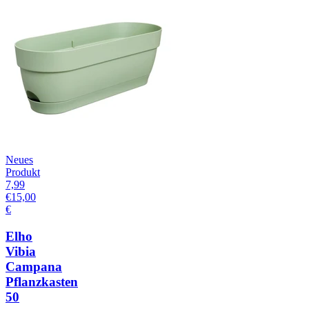
Neues
Produkt
7,99
€
15,00
€
Elho
Vibia
Campana
Pflanzkasten
50