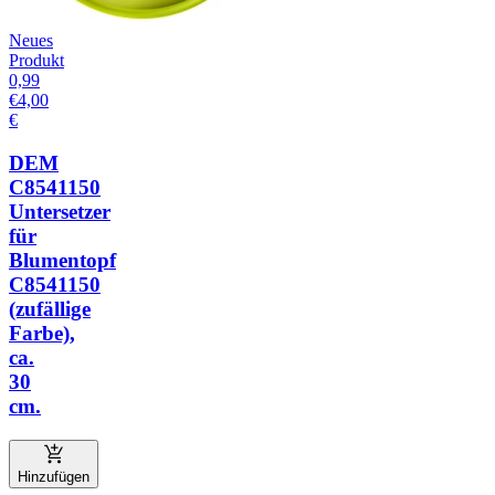
Neues
Produkt
0,99
€
4,00
€
DEM
C8541150
Untersetzer
für
Blumentopf
C8541150
(zufällige
Farbe),
ca.
30
cm.
Hinzufügen