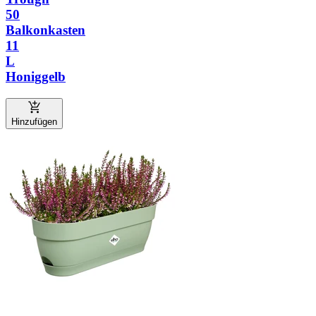
50
Balkonkasten
11
L
Honiggelb
Hinzufügen