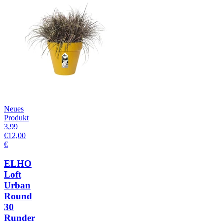
Neues
Produkt
3,99
€
12,00
€
ELHO
Loft
Urban
Round
30
Runder