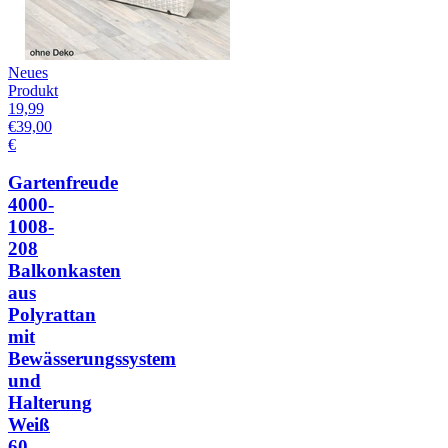
Neues
Produkt
19,99
€
39,00
€
Gartenfreude
4000-
1008-
208
Balkonkasten
aus
Polyrattan
mit
Bewässerungssystem
und
Halterung
Weiß
60