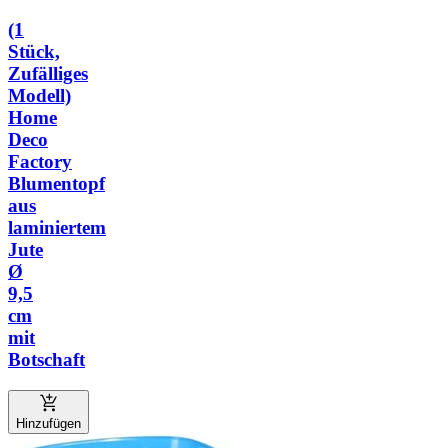
(1
Stück,
Zufälliges
Modell)
Home
Deco
Factory
Blumentopf
aus
laminiertem
Jute
Ø
9,5
cm
mit
Botschaft
Hinzufügen