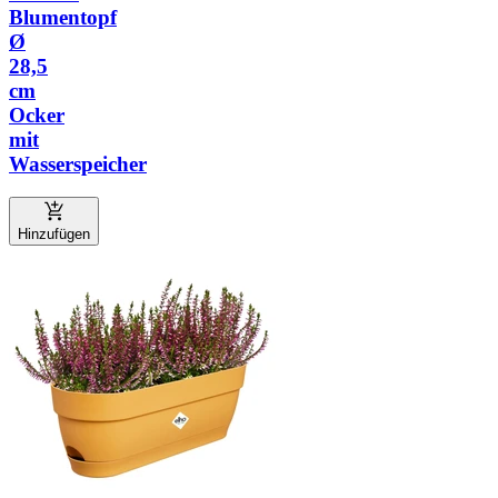
Blumentopf
Ø
28,5
cm
Ocker
mit
Wasserspeicher
Hinzufügen