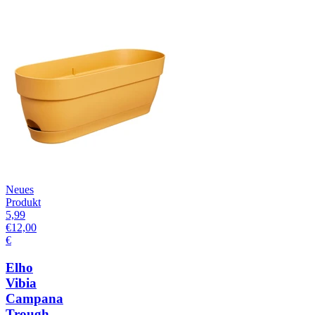
Neues
Produkt
5,99
€
12,00
€
Elho
Vibia
Campana
Trough