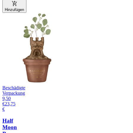
Hinzufügen
Beschädigte
Verpackung
9,50
€
23,75
€
Half
Moon