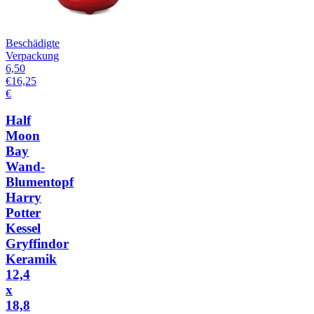
Beschädigte
Verpackung
6,50
€
16,25
€
Half
Moon
Bay
Wand-
Blumentopf
Harry
Potter
Kessel
Gryffindor
Keramik
12,4
x
18,8