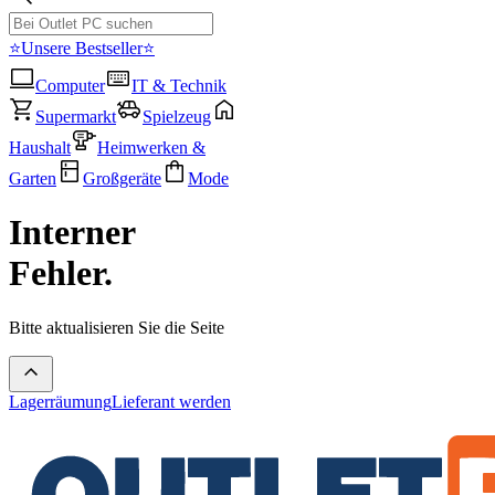
⭐Unsere Bestseller⭐
Computer
IT & Technik
Supermarkt
Spielzeug
Haushalt
Heimwerken &
Garten
Großgeräte
Mode
Interner
Fehler.
Bitte aktualisieren Sie die Seite
Lagerräumung
Lieferant werden