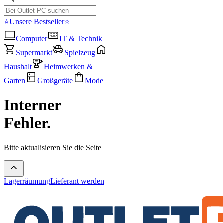
⭐Unsere Bestseller⭐
Computer
IT & Technik
Supermarkt
Spielzeug
Haushalt
Heimwerken &
Garten
Großgeräte
Mode
Interner
Fehler.
Bitte aktualisieren Sie die Seite
Lagerräumung
Lieferant werden