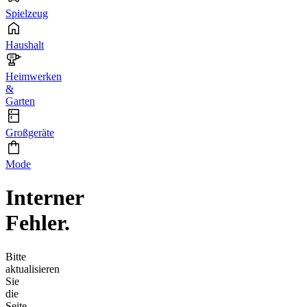
Spielzeug
Haushalt
Heimwerken
&
Garten
Großgeräte
Mode
Interner
Fehler.
Bitte
aktualisieren
Sie
die
Seite