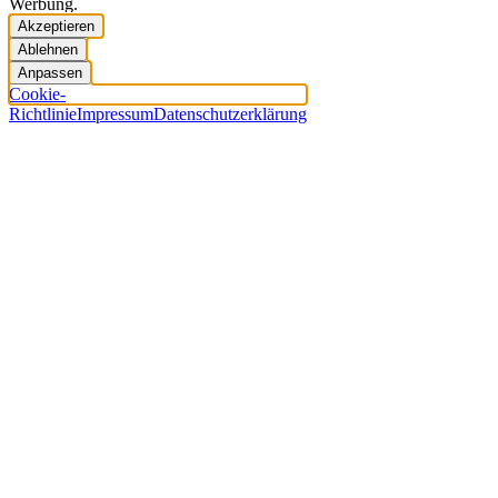
Werbung.
Akzeptieren
Ablehnen
Anpassen
Cookie-
Richtlinie
Impressum
Datenschutzerklärung