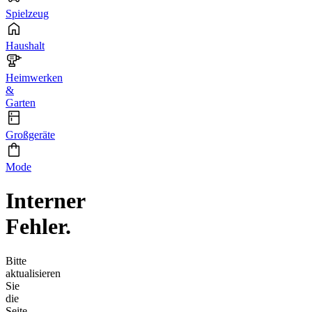
Spielzeug
Haushalt
Heimwerken
&
Garten
Großgeräte
Mode
Interner
Fehler.
Bitte
aktualisieren
Sie
die
Seite