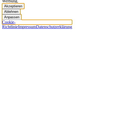
Werbung.
Akzeptieren
Ablehnen
Anpassen
Cookie-
Richtlinie
Impressum
Datenschutzerklärung