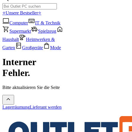
⭐Unsere Bestseller⭐
Computer
IT & Technik
Supermarkt
Spielzeug
Haushalt
Heimwerken &
Garten
Großgeräte
Mode
Interner
Fehler.
Bitte aktualisieren Sie die Seite
Lagerräumung
Lieferant werden