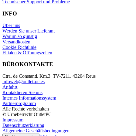
Technischer Support und Probleme
INFO
Über uns
Werden Sie unser Lieferant
Warum so günstig
Versandkosten
Cookie-Richtlinie
Filialen & Öffnungszeiten
BÜROKONTAKTE
Ctra. de Constantí, Km.3, TV-7211, 43204 Reus
infoweb@outlet-pc.es
Anfahrt
Kontaktieren Sie uns
Internes Informationssystem
Partnerprogramm
Alle Rechte vorbehalten
© Urheberrecht OutletPC
Impressum
Datenschutzerklärung
Allgemeine Geschäftsbedingungen