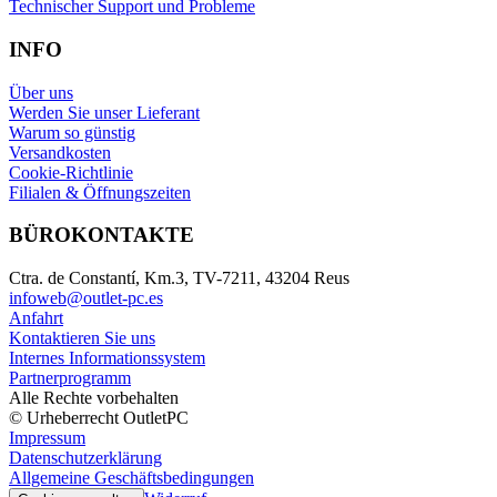
Technischer Support und Probleme
INFO
Über uns
Werden Sie unser Lieferant
Warum so günstig
Versandkosten
Cookie-Richtlinie
Filialen & Öffnungszeiten
BÜROKONTAKTE
Ctra. de Constantí, Km.3, TV-7211, 43204 Reus
infoweb@outlet-pc.es
Anfahrt
Kontaktieren Sie uns
Internes Informationssystem
Partnerprogramm
Alle Rechte vorbehalten
© Urheberrecht OutletPC
Impressum
Datenschutzerklärung
Allgemeine Geschäftsbedingungen