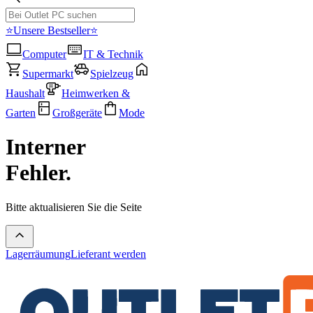
⭐Unsere Bestseller⭐
Computer
IT & Technik
Supermarkt
Spielzeug
Haushalt
Heimwerken &
Garten
Großgeräte
Mode
Interner
Fehler.
Bitte aktualisieren Sie die Seite
Lagerräumung
Lieferant werden