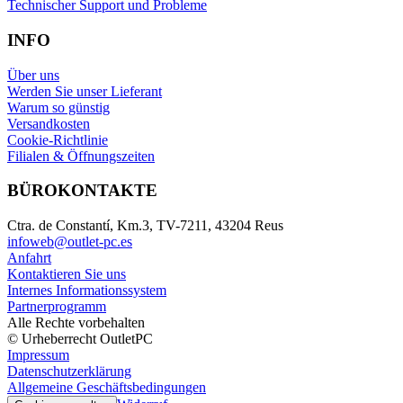
Technischer Support und Probleme
INFO
Über uns
Werden Sie unser Lieferant
Warum so günstig
Versandkosten
Cookie-Richtlinie
Filialen & Öffnungszeiten
BÜROKONTAKTE
Ctra. de Constantí, Km.3, TV-7211, 43204 Reus
infoweb@outlet-pc.es
Anfahrt
Kontaktieren Sie uns
Internes Informationssystem
Partnerprogramm
Alle Rechte vorbehalten
© Urheberrecht OutletPC
Impressum
Datenschutzerklärung
Allgemeine Geschäftsbedingungen