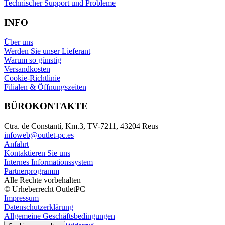
Technischer Support und Probleme
INFO
Über uns
Werden Sie unser Lieferant
Warum so günstig
Versandkosten
Cookie-Richtlinie
Filialen & Öffnungszeiten
BÜROKONTAKTE
Ctra. de Constantí, Km.3, TV-7211, 43204 Reus
infoweb@outlet-pc.es
Anfahrt
Kontaktieren Sie uns
Internes Informationssystem
Partnerprogramm
Alle Rechte vorbehalten
© Urheberrecht OutletPC
Impressum
Datenschutzerklärung
Allgemeine Geschäftsbedingungen