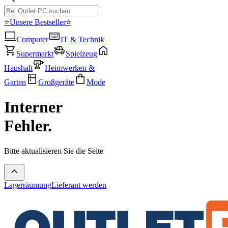
⭐Unsere Bestseller⭐
Computer
IT & Technik
Supermarkt
Spielzeug
Haushalt
Heimwerken &
Garten
Großgeräte
Mode
Interner
Fehler.
Bitte aktualisieren Sie die Seite
Lagerräumung
Lieferant werden