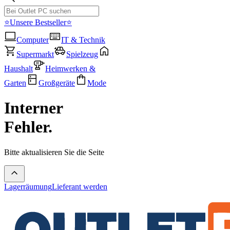
⭐Unsere Bestseller⭐
Computer
IT & Technik
Supermarkt
Spielzeug
Haushalt
Heimwerken &
Garten
Großgeräte
Mode
Interner
Fehler.
Bitte aktualisieren Sie die Seite
Lagerräumung
Lieferant werden