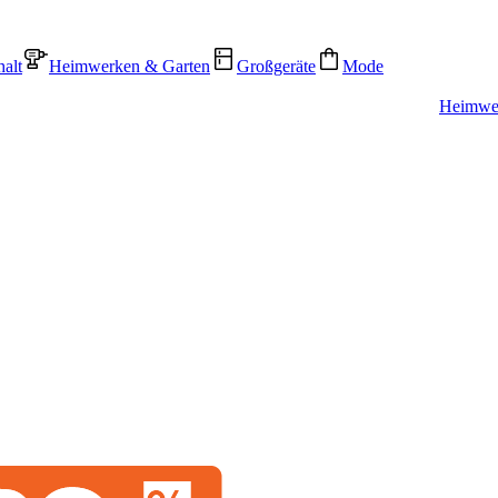
alt
Heimwerken & Garten
Großgeräte
Mode
Heimwer