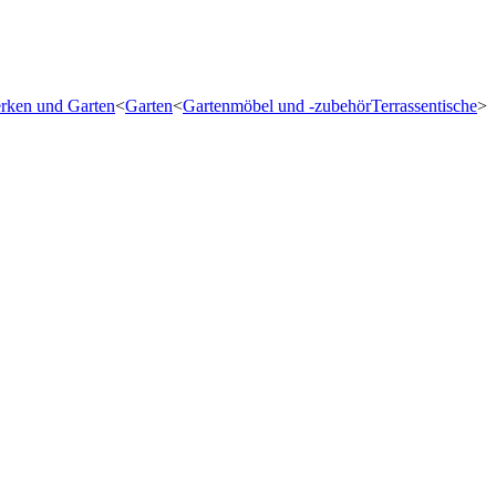
ken und Garten
<
Garten
<
Gartenmöbel und -zubehör
Terrassentische
<