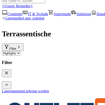
⭐Unsere Bestseller⭐
Computer
IT & Technik
Supermarkt
Spielzeug
Haush
Gartenmöbel und -zubehör
Terrassentische
Filter
Filter
Lagerräumung
Lieferant werden