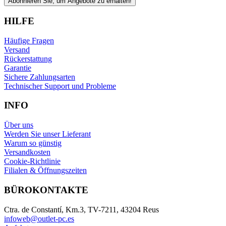
Abonnieren Sie, um Angebote zu erhalten!
HILFE
Häufige Fragen
Versand
Rückerstattung
Garantie
Sichere Zahlungsarten
Technischer Support und Probleme
INFO
Über uns
Werden Sie unser Lieferant
Warum so günstig
Versandkosten
Cookie-Richtlinie
Filialen & Öffnungszeiten
BÜROKONTAKTE
Ctra. de Constantí, Km.3, TV-7211, 43204 Reus
infoweb@outlet-pc.es