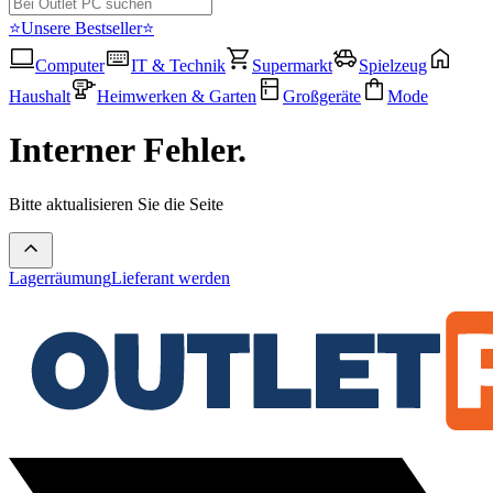
⭐Unsere Bestseller⭐
Computer
IT & Technik
Supermarkt
Spielzeug
Haushalt
Heimwerken & Garten
Großgeräte
Mode
Interner Fehler.
Bitte aktualisieren Sie die Seite
Lagerräumung
Lieferant werden