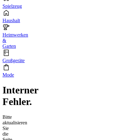
Spielzeug
Haushalt
Heimwerken
&
Garten
Großgeräte
Mode
Interner
Fehler.
Bitte
aktualisieren
Sie
die
Seite