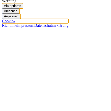
Werbung.
Akzeptieren
Ablehnen
Anpassen
Cookie-
Richtlinie
Impressum
Datenschutzerklärung