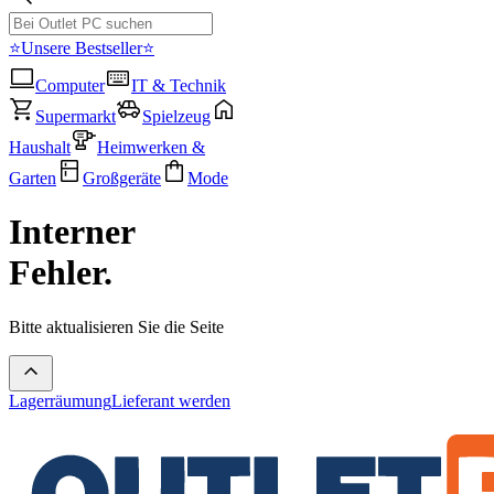
⭐Unsere Bestseller⭐
Computer
IT & Technik
Supermarkt
Spielzeug
Haushalt
Heimwerken &
Garten
Großgeräte
Mode
Interner
Fehler.
Bitte aktualisieren Sie die Seite
Lagerräumung
Lieferant werden