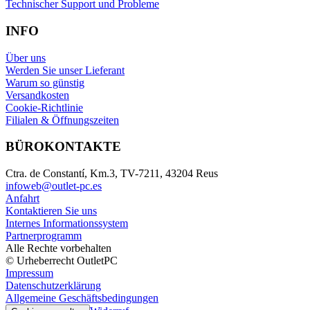
Technischer Support und Probleme
INFO
Über uns
Werden Sie unser Lieferant
Warum so günstig
Versandkosten
Cookie-Richtlinie
Filialen & Öffnungszeiten
BÜROKONTAKTE
Ctra. de Constantí, Km.3, TV-7211, 43204 Reus
infoweb@outlet-pc.es
Anfahrt
Kontaktieren Sie uns
Internes Informationssystem
Partnerprogramm
Alle Rechte vorbehalten
© Urheberrecht OutletPC
Impressum
Datenschutzerklärung
Allgemeine Geschäftsbedingungen