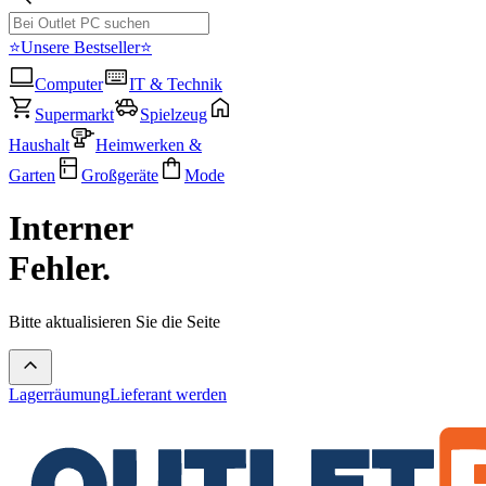
⭐Unsere Bestseller⭐
Computer
IT & Technik
Supermarkt
Spielzeug
Haushalt
Heimwerken &
Garten
Großgeräte
Mode
Interner
Fehler.
Bitte aktualisieren Sie die Seite
Lagerräumung
Lieferant werden