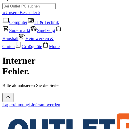
⭐Unsere Bestseller⭐
Computer
IT & Technik
Supermarkt
Spielzeug
Haushalt
Heimwerken &
Garten
Großgeräte
Mode
Interner
Fehler.
Bitte aktualisieren Sie die Seite
Lagerräumung
Lieferant werden