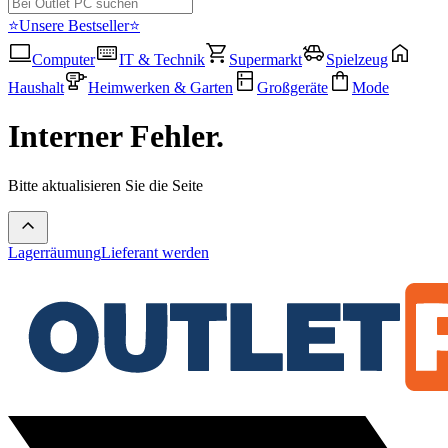
⭐Unsere Bestseller⭐
Computer
IT & Technik
Supermarkt
Spielzeug
Haushalt
Heimwerken & Garten
Großgeräte
Mode
Interner Fehler.
Bitte aktualisieren Sie die Seite
Lagerräumung
Lieferant werden