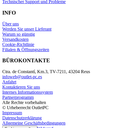
Technischer Support und Probleme
INFO
Über uns
Werden Sie unser Lieferant
Warum so günstig
Versandkosten
Cookie-Richtlinie
Filialen & Öffnungszeiten
BÜROKONTAKTE
Ctra. de Constantí, Km.3, TV-7211, 43204 Reus
infoweb@outlet-pc.es
Anfahrt
Kontaktieren Sie uns
Internes Informationssystem
Partnerprogramm
Alle Rechte vorbehalten
© Urheberrecht OutletPC
Impressum
Datenschutzerklärung
Allgemeine Geschäftsbedingungen