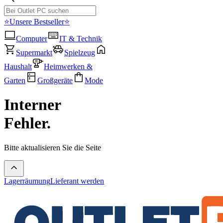
⭐Unsere Bestseller⭐
Computer
IT & Technik
Supermarkt
Spielzeug
Haushalt
Heimwerken &
Garten
Großgeräte
Mode
Interner
Fehler.
Bitte aktualisieren Sie die Seite
Lagerräumung
Lieferant werden