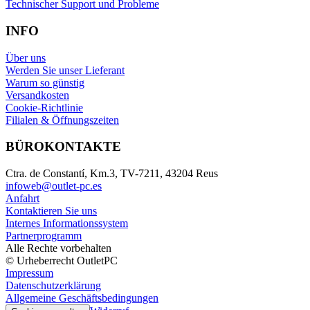
Technischer Support und Probleme
INFO
Über uns
Werden Sie unser Lieferant
Warum so günstig
Versandkosten
Cookie-Richtlinie
Filialen & Öffnungszeiten
BÜROKONTAKTE
Ctra. de Constantí, Km.3, TV-7211, 43204 Reus
infoweb@outlet-pc.es
Anfahrt
Kontaktieren Sie uns
Internes Informationssystem
Partnerprogramm
Alle Rechte vorbehalten
© Urheberrecht OutletPC
Impressum
Datenschutzerklärung
Allgemeine Geschäftsbedingungen