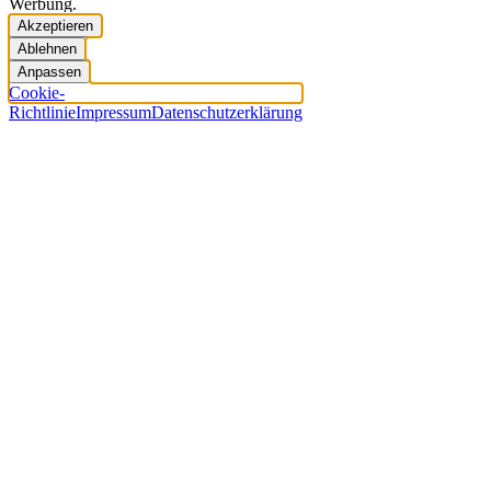
Werbung.
Akzeptieren
Ablehnen
Anpassen
Cookie-
Richtlinie
Impressum
Datenschutzerklärung