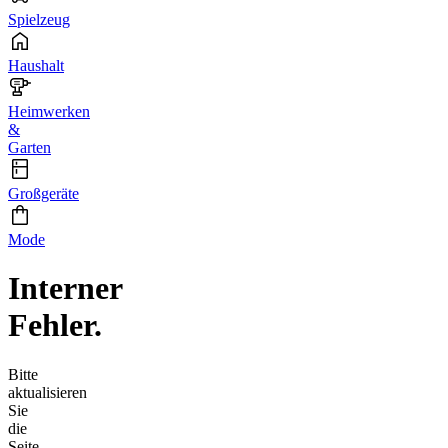
Spielzeug
Haushalt
Heimwerken
&
Garten
Großgeräte
Mode
Interner
Fehler.
Bitte
aktualisieren
Sie
die
Seite