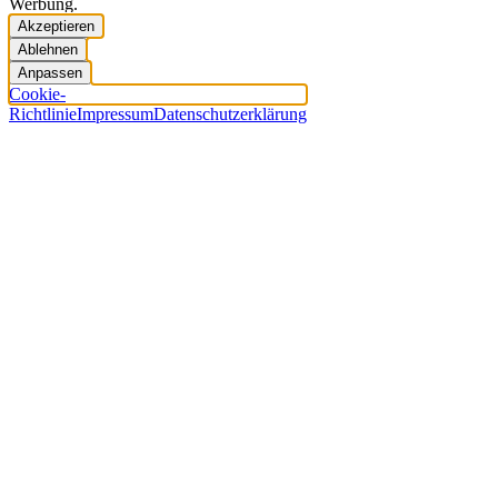
Werbung.
Akzeptieren
Ablehnen
Anpassen
Cookie-
Richtlinie
Impressum
Datenschutzerklärung