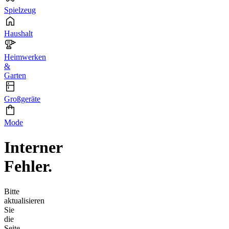
Spielzeug
Haushalt
Heimwerken
&
Garten
Großgeräte
Mode
Interner
Fehler.
Bitte
aktualisieren
Sie
die
Seite