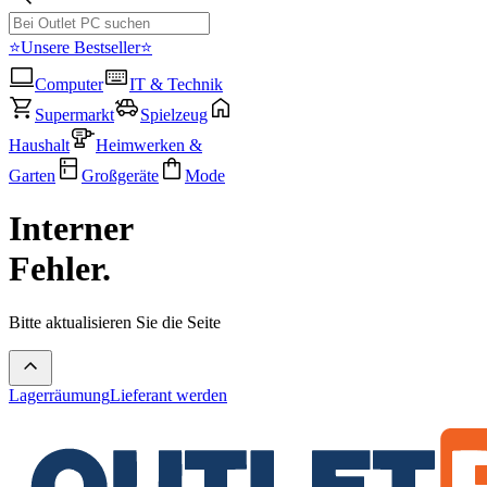
⭐Unsere Bestseller⭐
Computer
IT & Technik
Supermarkt
Spielzeug
Haushalt
Heimwerken &
Garten
Großgeräte
Mode
Interner
Fehler.
Bitte aktualisieren Sie die Seite
Lagerräumung
Lieferant werden