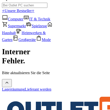
⭐Unsere Bestseller⭐
Computer
IT & Technik
Supermarkt
Spielzeug
Haushalt
Heimwerken &
Garten
Großgeräte
Mode
Interner
Fehler.
Bitte aktualisieren Sie die Seite
Lagerräumung
Lieferant werden