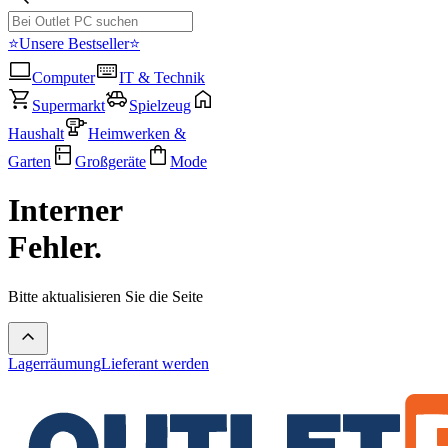
⭐Unsere Bestseller⭐
Computer
IT & Technik
Supermarkt
Spielzeug
Haushalt
Heimwerken &
Garten
Großgeräte
Mode
Interner
Fehler.
Bitte aktualisieren Sie die Seite
Lagerräumung
Lieferant werden