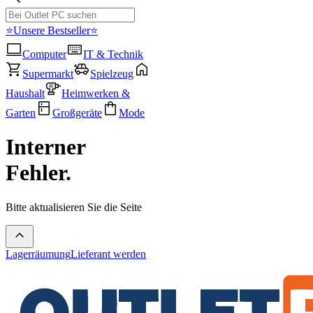
⭐Unsere Bestseller⭐
Computer
IT & Technik
Supermarkt
Spielzeug
Haushalt
Heimwerken &
Garten
Großgeräte
Mode
Interner
Fehler.
Bitte aktualisieren Sie die Seite
Lagerräumung
Lieferant werden