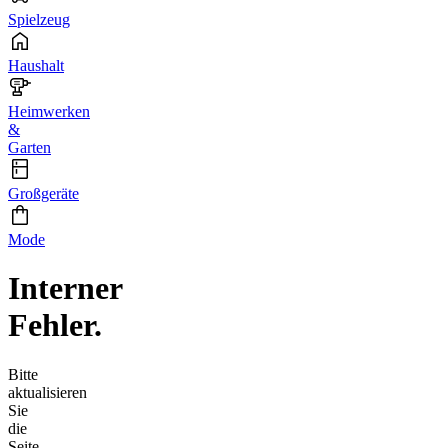
Spielzeug
Haushalt
Heimwerken
&
Garten
Großgeräte
Mode
Interner
Fehler.
Bitte
aktualisieren
Sie
die
Seite