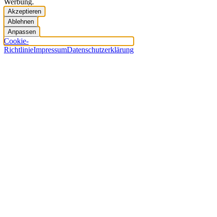
Werbung.
Akzeptieren
Ablehnen
Anpassen
Cookie-
Richtlinie
Impressum
Datenschutzerklärung