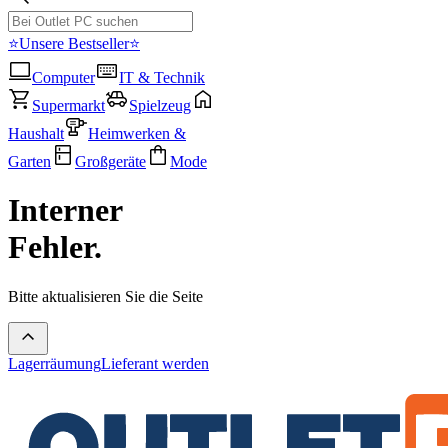
⭐Unsere Bestseller⭐
Computer
IT & Technik
Supermarkt
Spielzeug
Haushalt
Heimwerken &
Garten
Großgeräte
Mode
Interner
Fehler.
Bitte aktualisieren Sie die Seite
Lagerräumung
Lieferant werden