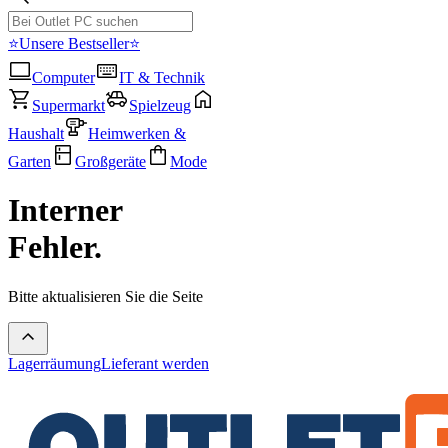
⭐Unsere Bestseller⭐
Computer
IT & Technik
Supermarkt
Spielzeug
Haushalt
Heimwerken &
Garten
Großgeräte
Mode
Interner
Fehler.
Bitte aktualisieren Sie die Seite
Lagerräumung
Lieferant werden