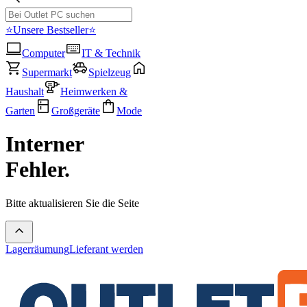
⭐Unsere Bestseller⭐
Computer
IT & Technik
Supermarkt
Spielzeug
Haushalt
Heimwerken &
Garten
Großgeräte
Mode
Interner
Fehler.
Bitte aktualisieren Sie die Seite
Lagerräumung
Lieferant werden