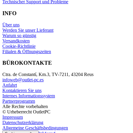
Technischer Support und Probleme
INFO
Über uns
Werden Sie unser Lieferant
Warum so günstig
Versandkosten
Cookie-Richtlinie
Filialen & Öffnungszeiten
BÜROKONTAKTE
Ctra. de Constantí, Km.3, TV-7211, 43204 Reus
infoweb@outlet-pc.es
Anfahrt
Kontaktieren Sie uns
Internes Informationssystem
Partnerprogramm
Alle Rechte vorbehalten
© Urheberrecht OutletPC
Impressum
Datenschutzerklärung
Allgemeine Geschäftsbedingungen