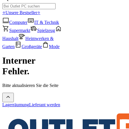
⭐Unsere Bestseller⭐
Computer
IT & Technik
Supermarkt
Spielzeug
Haushalt
Heimwerken &
Garten
Großgeräte
Mode
Interner
Fehler.
Bitte aktualisieren Sie die Seite
Lagerräumung
Lieferant werden