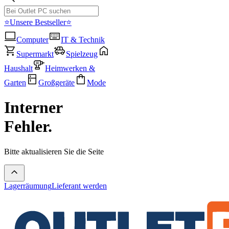
⭐Unsere Bestseller⭐
Computer
IT & Technik
Supermarkt
Spielzeug
Haushalt
Heimwerken &
Garten
Großgeräte
Mode
Interner
Fehler.
Bitte aktualisieren Sie die Seite
Lagerräumung
Lieferant werden