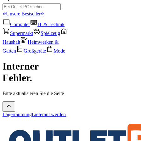
⭐Unsere Bestseller⭐
Computer
IT & Technik
Supermarkt
Spielzeug
Haushalt
Heimwerken &
Garten
Großgeräte
Mode
Interner
Fehler.
Bitte aktualisieren Sie die Seite
Lagerräumung
Lieferant werden