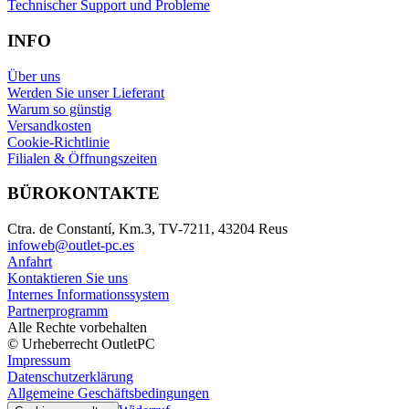
Technischer Support und Probleme
INFO
Über uns
Werden Sie unser Lieferant
Warum so günstig
Versandkosten
Cookie-Richtlinie
Filialen & Öffnungszeiten
BÜROKONTAKTE
Ctra. de Constantí, Km.3, TV-7211, 43204 Reus
infoweb@outlet-pc.es
Anfahrt
Kontaktieren Sie uns
Internes Informationssystem
Partnerprogramm
Alle Rechte vorbehalten
© Urheberrecht OutletPC
Impressum
Datenschutzerklärung
Allgemeine Geschäftsbedingungen