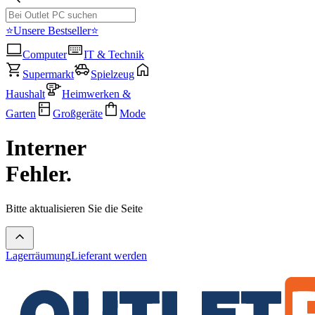
⭐Unsere Bestseller⭐
Computer
IT & Technik
Supermarkt
Spielzeug
Haushalt
Heimwerken &
Garten
Großgeräte
Mode
Interner
Fehler.
Bitte aktualisieren Sie die Seite
Lagerräumung
Lieferant werden