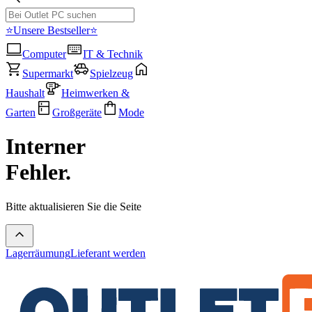
⭐Unsere Bestseller⭐
Computer
IT & Technik
Supermarkt
Spielzeug
Haushalt
Heimwerken &
Garten
Großgeräte
Mode
Interner
Fehler.
Bitte aktualisieren Sie die Seite
Lagerräumung
Lieferant werden