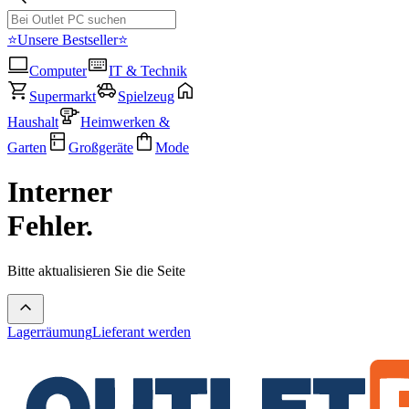
⭐Unsere Bestseller⭐
Computer
IT & Technik
Supermarkt
Spielzeug
Haushalt
Heimwerken &
Garten
Großgeräte
Mode
Interner
Fehler.
Bitte aktualisieren Sie die Seite
Lagerräumung
Lieferant werden